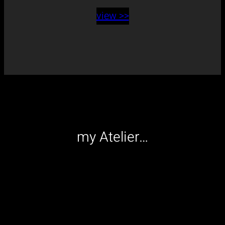
view >>
my Atelier…